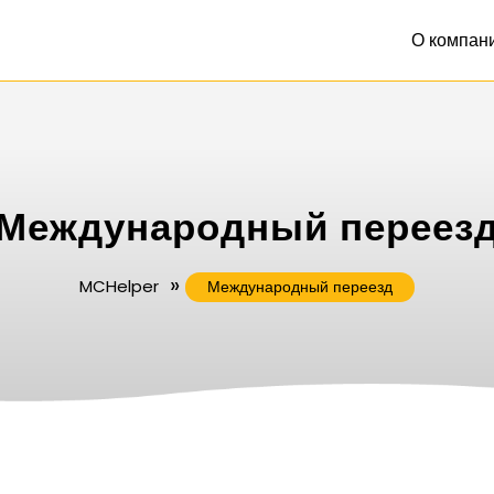
О компан
Международный переез
»
MCHelper
Международный переезд