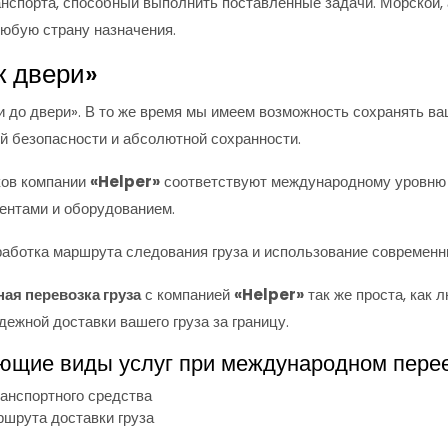
нспорта, способный выполнить поставленные задачи. Морской,
любую страну назначения.
к двери»
и до двери». В то же время мы имеем возможность сохранять в
й безопасности и абсолютной сохранности.
ков компании
«Helper»
соответствуют международному уровню 
ентами и оборудованием.
аботка маршрута следования груза и использование современн
ая перевозка груза
с компанией
«Helper»
так же проста, как 
ежной доставки вашего груза за границу.
ющие виды услуг при международном перее
анспортного средства
ршрута доставки груза