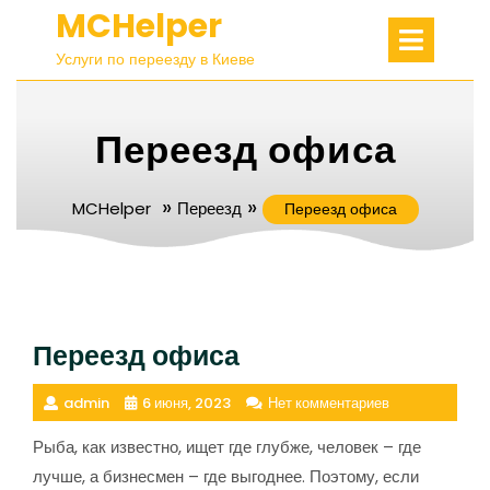
Перейти
MCHelper
Откры
к
меню
Услуги по переезду в Киеве
содержимому
Переезд офиса
»
»
MCHelper
Переезд
Переезд офиса
Переезд офиса
admin
6 июня, 2023
Нет комментариев
Рыба, как известно, ищет где глубже, человек – где
лучше, а бизнесмен – где выгоднее. Поэтому, если